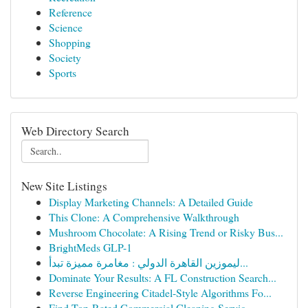
Reference
Science
Shopping
Society
Sports
Web Directory Search
New Site Listings
Display Marketing Channels: A Detailed Guide
This Clone: A Comprehensive Walkthrough
Mushroom Chocolate: A Rising Trend or Risky Bus...
BrightMeds GLP-1
ليموزين القاهرة الدولي : مغامرة مميزة تبدأ...
Dominate Your Results: A FL Construction Search...
Reverse Engineering Citadel-Style Algorithms Fo...
Find Top-Rated Commercial Cleaning Servic...