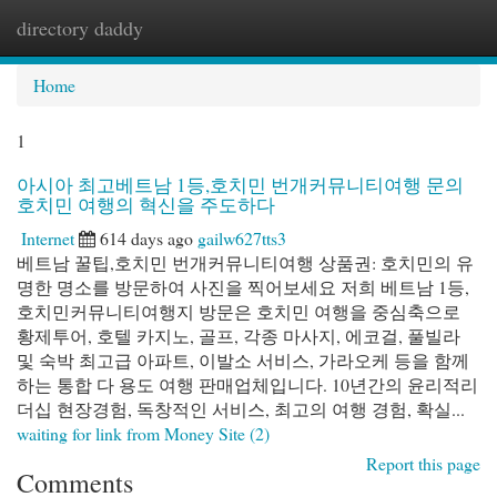
directory daddy
Togg
navi
Home
1
아시아 최고베트남 1등,호치민 번개커뮤니티여행 문의
호치민 여행의 혁신을 주도하다
Internet
614 days ago
gailw627tts3
베트남 꿀팁,호치민 번개커뮤니티여행 상품권: 호치민의 유
명한 명소를 방문하여 사진을 찍어보세요 저희 베트남 1등,
호치민커뮤니티여행지 방문은 호치민 여행을 중심축으로
황제투어, 호텔 카지노, 골프, 각종 마사지, 에코걸, 풀빌라
및 숙박 최고급 아파트, 이발소 서비스, 가라오케 등을 함께
하는 통합 다 용도 여행 판매업체입니다. 10년간의 윤리적리
더십 현장경험, 독창적인 서비스, 최고의 여행 경험, 확실...
waiting for link from Money Site (2)
Report this page
Comments