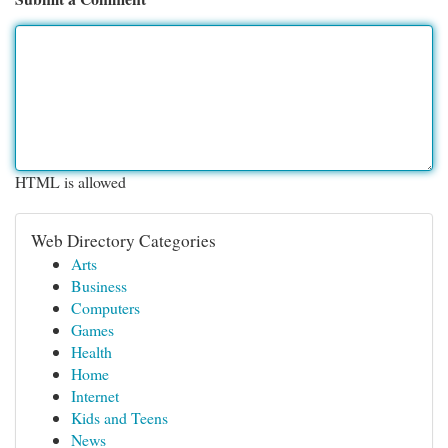
HTML is allowed
Web Directory Categories
Arts
Business
Computers
Games
Health
Home
Internet
Kids and Teens
News