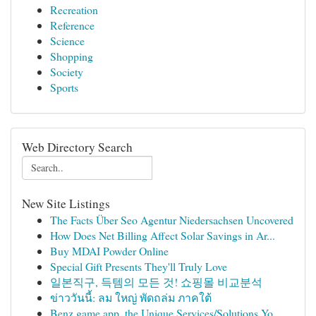
Recreation
Reference
Science
Shopping
Society
Sports
Web Directory Search
New Site Listings
The Facts Über Seo Agentur Niedersachsen Uncovered
How Does Net Billing Affect Solar Savings in Ar...
Buy MDAI Powder Online
Special Gift Presents They'll Truly Love
일본직구, 득템의 모든 것! 쇼핑몰 비교분석
ข่าววันนี้: ลม ใหญ่ พัดถล่ม ภาคใต้
Benz game app, the Unique Services/Solutions Yo...