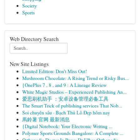
Society
Sports
Web Directory Search
New Site Listings
Limited Edition: Don't Miss Out!
Mushroom Chocolate: A Rising Trend or Risky Bus...
{OnePlus 7 , 8 , and 9 : A Lineage Review
White Magic Studios – Experienced Publishing An...
爱思刷机助手 ：安卓设备管理必备工具
The Smart Trick of publishing services That Nob...
Soi chuyên sâu · Bạch Thủ Lô Đẹp hôm nay
馬鈴薯 官网 最新消息
{Digital Notebook: Your Electronic Writing ...
Polymer Sports Grounds Bangalore: A Complete ...
Orthopedic Doctor In Pune: Dr Ulhas Orthopedic