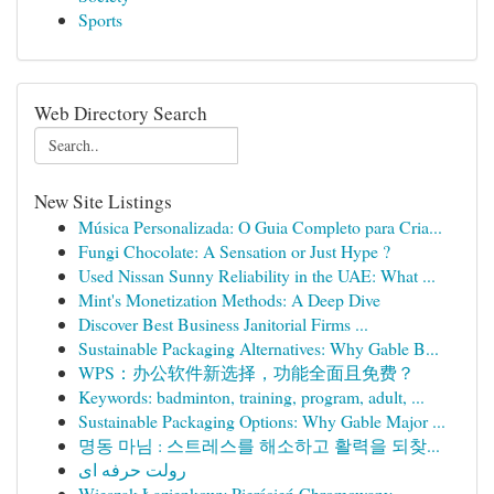
Sports
Web Directory Search
New Site Listings
Música Personalizada: O Guia Completo para Cria...
Fungi Chocolate: A Sensation or Just Hype ?
Used Nissan Sunny Reliability in the UAE: What ...
Mint's Monetization Methods: A Deep Dive
Discover Best Business Janitorial Firms ...
Sustainable Packaging Alternatives: Why Gable B...
WPS：办公软件新选择，功能全面且免费？
Keywords: badminton, training, program, adult, ...
Sustainable Packaging Options: Why Gable Major ...
명동 마님 : 스트레스를 해소하고 활력을 되찾...
رولت حرفه ای
Wieszak Łazienkowy Pierścień Chromowany -