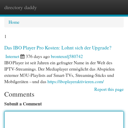
directory daddy
Togg
navi
Home
1
Das IBO Player Pro Kosten: Lohnt sich der Upgrade?
Internet
376 days ago
brontexnfj580742
IBO Player ist seit Jahren ein gefragter Name in der Welt des
IPTV‑Streamings. Der Mediaplayer ermöglicht das Abspielen
externer M3U‑Playlists auf Smart‑TVs, Streaming‑Sticks und
Mobilgeräten – und das
https://iboplayeraktivieren.com/
Report this page
Comments
Submit a Comment