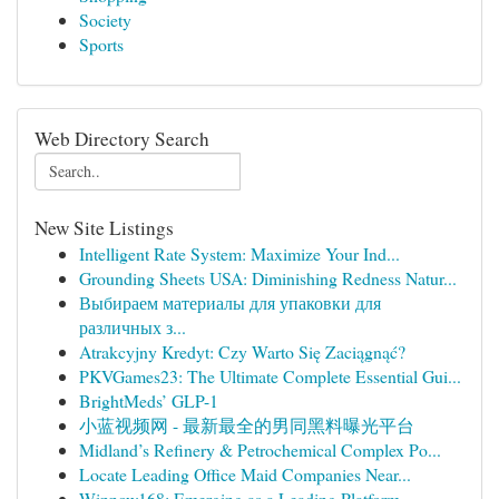
Society
Sports
Web Directory Search
New Site Listings
Intelligent Rate System: Maximize Your Ind...
Grounding Sheets USA: Diminishing Redness Natur...
Выбираем материалы для упаковки для
различных з...
Atrakcyjny Kredyt: Czy Warto Się Zaciągnąć?
PKVGames23: The Ultimate Complete Essential Gui...
BrightMeds’ GLP-1
小蓝视频网 - 最新最全的男同黑料曝光平台
Midland’s Refinery & Petrochemical Complex Po...
Locate Leading Office Maid Companies Near...
Winnow168: Emerging as a Leading Platform