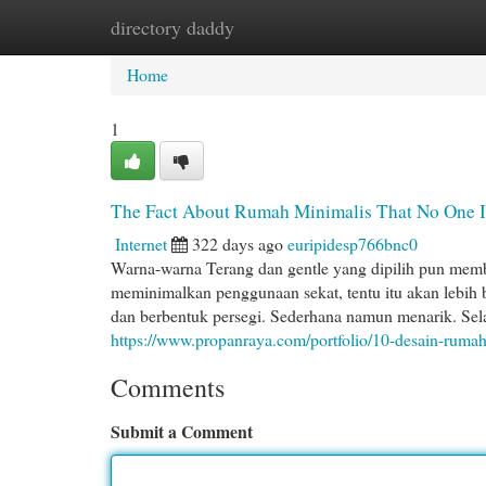
directory daddy
Home
New Site Listings
Add Site
Cat
Home
1
The Fact About Rumah Minimalis That No One I
Internet
322 days ago
euripidesp766bnc0
Warna-warna Terang dan gentle yang dipilih pun memb
meminimalkan penggunaan sekat, tentu itu akan lebih ba
dan berbentuk persegi. Sederhana namun menarik. Selai
https://www.propanraya.com/portfolio/10-desain-ruma
Comments
Submit a Comment