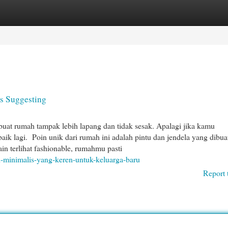
egories
Register
Login
s Suggesting
uat rumah tampak lebih lapang dan tidak sesak. Apalagi jika kamu
ik lagi. Poin unik dari rumah ini adalah pintu dan jendela yang dibuat
n terlihat fashionable, rumahmu pasti
h-minimalis-yang-keren-untuk-keluarga-baru
Report 