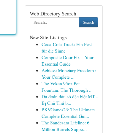
Web Directory Search
Search
New Site Listings
Coca-Cola Truck: Ein Fest
für die Sinne
Composite Door Fix – Your
Essential Guide
Achieve Monetary Freedom :
Your Complete ...
The Veken 95oz Pet
Fountain: The Thorough ...
Dự đoán đầu số đặc biệt MT -
Bị Chủ Thứ b...
PKVGames23: The Ultimate
Complete Essential Gui...
The Sandesara Lifeline: 6
Million Barrels Suppo...