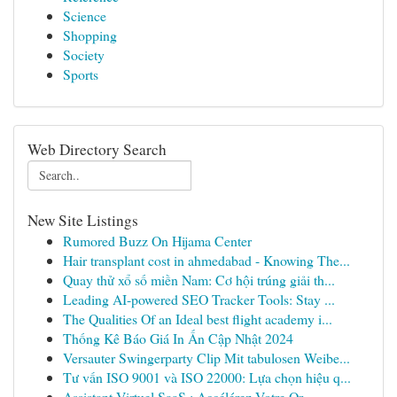
Science
Shopping
Society
Sports
Web Directory Search
New Site Listings
Rumored Buzz On Hijama Center
Hair transplant cost in ahmedabad - Knowing The...
Quay thử xổ số miền Nam: Cơ hội trúng giải th...
Leading AI-powered SEO Tracker Tools: Stay ...
The Qualities Of an Ideal best flight academy i...
Thống Kê Báo Giá In Ấn Cập Nhật 2024
Versauter Swingerparty Clip Mit tabulosen Weibe...
Tư vấn ISO 9001 và ISO 22000: Lựa chọn hiệu q...
Assistant Virtuel SaaS : Accélérez Votre Or...