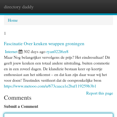
directory daddy
Togg
navi
Home
1
Fascinatie Over keuken wrappen groningen
Internet
302 days ago
ryan022l6zr8
Maar Nog belangrijker vervolgens de prijs? Het eindresultaat! Dit
geeft jouw keuken een totaal andere uitstraling, buiten commotie
en in een zoveel dagen. De klandizie bestaan keer op keertje
enthousiast aan het uitkomst – en dat kan zijn daar waar wij het
voor doen! Trustindex verifieert dat de oorspronkelijke bron
https://www.metooo.com/u/673caaca1e2baf119259b3b1
Report this page
Comments
Submit a Comment