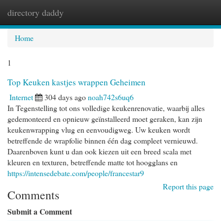
directory daddy
Togg
navi
Home
1
Top Keuken kastjes wrappen Geheimen
Internet
304 days ago
noah742s6uq6
In Tegenstelling tot ons volledige keukenrenovatie, waarbij alles
gedemonteerd en opnieuw geïnstalleerd moet geraken, kan zijn
keukenwrapping vlug en eenvoudigweg. Uw keuken wordt
betreffende de wrapfolie binnen één dag compleet vernieuwd.
Daarenboven kunt u dan ook kiezen uit een breed scala met
kleuren en texturen, betreffende matte tot hoogglans en
https://intensedebate.com/people/francestar9
Report this page
Comments
Submit a Comment