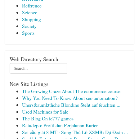
Reference
Science
Shopping
Society
Sports
Web Directory Search
New Site Listings
The Growing Craze About The ecommerce course
Why You Need To Know About seo automation?
Uners&auml;ttliche Blondine Steht auf feuchten ...
Used Machines for Sale
The Blog On ie777 games
Ratudepo: Profil dan Perjalanan Karier
Soi cầu giải 8 MT · Song Thủ Lô XSMB: Dự Đoán ...
Scribble Entertainment: A Rising Star in Game D...