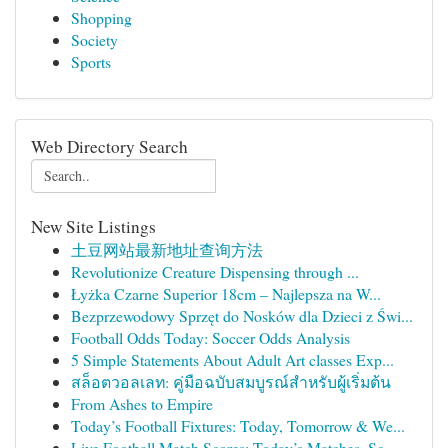
Shopping
Society
Sports
Web Directory Search
New Site Listings
土豆网站最新地址查询方法
Revolutionize Creature Dispensing through ...
Łyżka Czarne Superior 18cm – Najlepsza na W...
Bezprzewodowy Sprzęt do Nosków dla Dzieci z Świ...
Football Odds Today: Soccer Odds Analysis
5 Simple Statements About Adult Art classes Exp...
สล็อตวอลเลท: คู่มือฉบับสมบูรณ์สำหรับผู้เริ่มต้น
From Ashes to Empire
Today’s Football Fixtures: Today, Tomorrow & We...
Live Football Match Scores: Today’s Matches, Sc...