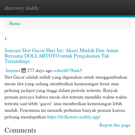
directory daddy
Togg
navi
Home
1
Sensasi Slot Gacor Hari Ini: Akses Mudah Dan Aman
Bersama DOLLARTOTO untuk Pengalaman Tak
Tertandingi
Internet
277 days ago
robertf678rnk5
Slot Gacor adalah istilah yang digunakan untuk menggambarkan
mesin slot yang sedang memberikan kemenangan besar atau
peluang jackpot yang tinggi dalam periode tertentu. Banyak
pemain percaya bahwa mesin slot tertentu memiliki waktu-waktu
tertentu saat lebih ‘gacor’ atau memberikan kemenangan lebih
mudah. Fenomena ini menarik perhatian banyak pemain karena
peluang mendapatkan
https://dollartoto.netlify.app/
Report this page
Comments