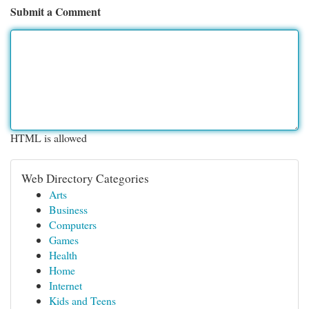
Submit a Comment
HTML is allowed
Web Directory Categories
Arts
Business
Computers
Games
Health
Home
Internet
Kids and Teens