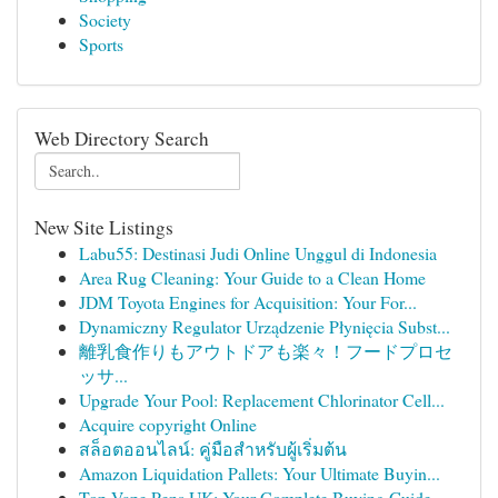
Society
Sports
Web Directory Search
New Site Listings
Labu55: Destinasi Judi Online Unggul di Indonesia
Area Rug Cleaning: Your Guide to a Clean Home
JDM Toyota Engines for Acquisition: Your For...
Dynamiczny Regulator Urządzenie Płynięcia Subst...
離乳食作りもアウトドアも楽々！フードプロセ
ッサ...
Upgrade Your Pool: Replacement Chlorinator Cell...
Acquire copyright Online
สล็อตออนไลน์: คู่มือสำหรับผู้เริ่มต้น
Amazon Liquidation Pallets: Your Ultimate Buyin...
Top Vape Pens UK: Your Complete Buying Guide