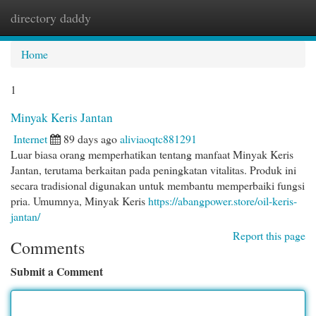
directory daddy
Togg
navi
Home
1
Minyak Keris Jantan
Internet
89 days ago
aliviaoqtc881291
Luar biasa orang memperhatikan tentang manfaat Minyak Keris
Jantan, terutama berkaitan pada peningkatan vitalitas. Produk ini
secara tradisional digunakan untuk membantu memperbaiki fungsi
pria. Umumnya, Minyak Keris
https://abangpower.store/oil-keris-
jantan/
Report this page
Comments
Submit a Comment