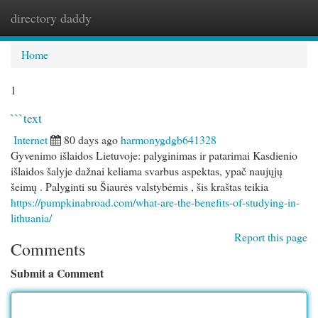
directory daddy
Togg
navi
Home
1
```text
Internet
80 days ago
harmonygdgb641328
Gyvenimo išlaidos Lietuvoje: palyginimas ir patarimai Kasdienio
išlaidos šalyje dažnai keliama svarbus aspektas, ypač naujųjų
šeimų . Palyginti su Šiaurės valstybėmis , šis kraštas teikia
https://pumpkinabroad.com/what-are-the-benefits-of-studying-in-
lithuania/
Report this page
Comments
Submit a Comment