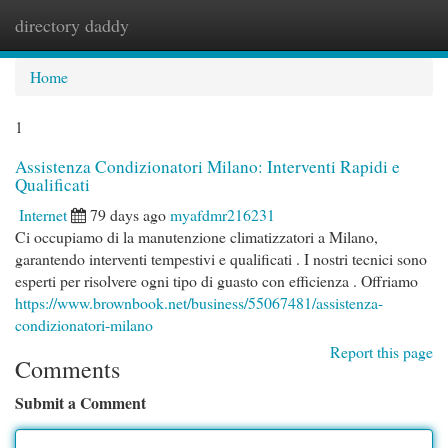
directory daddy
Togg
navi
Home
1
Assistenza Condizionatori Milano: Interventi Rapidi e
Qualificati
Internet
79 days ago
myafdmr216231
Ci occupiamo di la manutenzione climatizzatori a Milano,
garantendo interventi tempestivi e qualificati . I nostri tecnici sono
esperti per risolvere ogni tipo di guasto con efficienza . Offriamo
https://www.brownbook.net/business/55067481/assistenza-
condizionatori-milano
Report this page
Comments
Submit a Comment