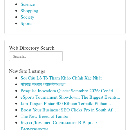
Science
Shopping
Society
Sports
Web Directory Search
New Site Listings
Soi Cầu Lô Tô Tham Khảo Chính Xác Nhất
সাইবার অপরাধ পরামর্শকলकाता
Pesquisa Inovadora Quaest Setembro 2026: Cenári...
eSports Tournament Showdown: The Biggest Events...
Jam Tangan Pintar 300 Ribuan Terbaik: Pilihan...
Boost Your Business: SEO Clicks Pro in South Af...
The New Breed of Fambo
Бързо Домашен Специалист В Варна :
Възможности ...