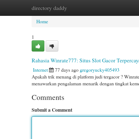
directory daddy
Home
New Site Listings
Add Site
Cat
Home
1
Rahasia Winrate777: Situs Slot Gacor Terpercay
Internet
77 days ago
gregoryucky405493
Apakah trik menang di platform judi tergacor ? Winrat
menawarkan pengalaman menarik dengan tingkat keme
Comments
Submit a Comment