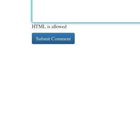
HTML is allowed