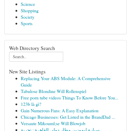
Science
Shopping
Society
Sports
Web Directory Search
New Site Listings
Replacing Your ABS Module: A Comprehensive
Guide
Tabulose Blondine Will Rollenspiel
Free porn tube videos Things To Know Before You...
123b là gì?
Gain Numerous Fans: A Easy Explanation
Chicago Businesses: Get Listed in the BrandDad ...
Versaute M&ouml;se Will Blowjob
سيارة ليموزين مطار دولي القاهرة : تجربة ...