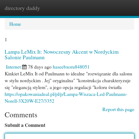
directory daddy
Togg
navi
Home
1
Lampa LeMix It: Nowoczesny Akcent w Nordyckim
Salonie Paulmann
Internet
78 days ago
haseebxoru848051
Kinkiet LeMix It od Paulmann to idealne "rozwiązanie dla salonu
w stylu nordyckim . Jej" oryginalna" "konstrukcja charakteryzuje
się "elegancją stylem", a jego opcja regulacji "koloru światła
https://opakowaniadeal.pl/pl/p/Lampa-Wiszaca-Led-Paulmann-
Norell-3X20W-E27/3352
Report this page
Comments
Submit a Comment