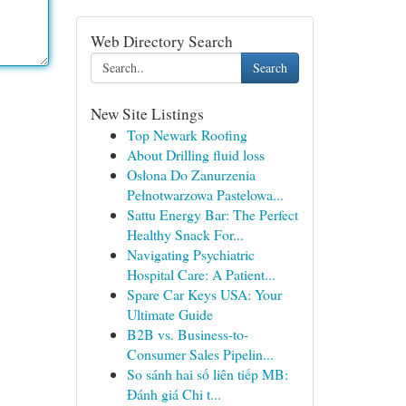
Web Directory Search
Search
New Site Listings
Top Newark Roofing
About Drilling fluid loss
Osłona Do Zanurzenia
Pełnotwarzowa Pastelowa...
Sattu Energy Bar: The Perfect
Healthy Snack For...
Navigating Psychiatric
Hospital Care: A Patient...
Spare Car Keys USA: Your
Ultimate Guide
B2B vs. Business-to-
Consumer Sales Pipelin...
So sánh hai số liên tiếp MB:
Đánh giá Chi t...