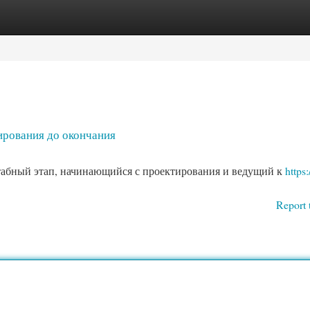
egories
Register
Login
ирования до окончания
табный этап, начинающийся с проектирования и ведущий к
https:
Report 