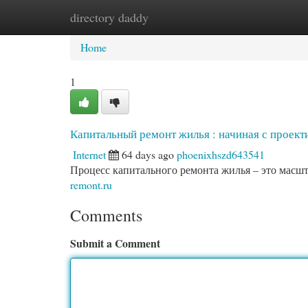
directory daddy
Home
New Site Listings
Add Site
Cat
Home
1
Капитальный ремонт жилья : начиная с проект
Internet
64 days ago
phoenixhszd643541
Процесс капитального ремонта жилья – это масш
remont.ru
Comments
Submit a Comment