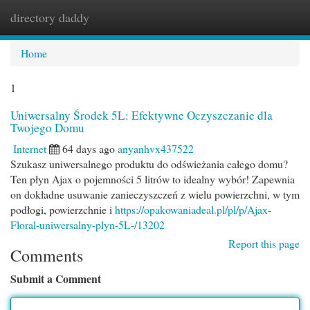
directory daddy
Togg
navi
Home
1
Uniwersalny Środek 5L: Efektywne Oczyszczanie dla
Twojego Domu
Internet
64 days ago
anyanhvx437522
Szukasz uniwersalnego produktu do odświeżania całego domu?
Ten płyn Ajax o pojemności 5 litrów to idealny wybór! Zapewnia
on dokładne usuwanie zanieczyszczeń z wielu powierzchni, w tym
podłogi, powierzchnie i
https://opakowaniadeal.pl/pl/p/Ajax-
Floral-uniwersalny-plyn-5L-/13202
Report this page
Comments
Submit a Comment