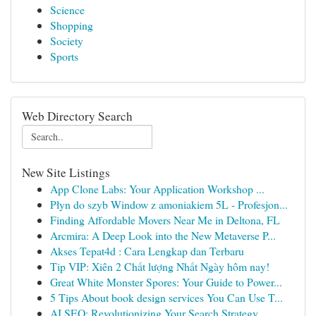
Science
Shopping
Society
Sports
Web Directory Search
New Site Listings
App Clone Labs: Your Application Workshop ...
Płyn do szyb Window z amoniakiem 5L - Profesjon...
Finding Affordable Movers Near Me in Deltona, FL
Arcmira: A Deep Look into the New Metaverse P...
Akses Tepat4d : Cara Lengkap dan Terbaru
Tip VIP: Xiên 2 Chất lượng Nhất Ngày hôm nay!
Great White Monster Spores: Your Guide to Power...
5 Tips About book design services You Can Use T...
AI SEO: Revolutionizing Your Search Strategy