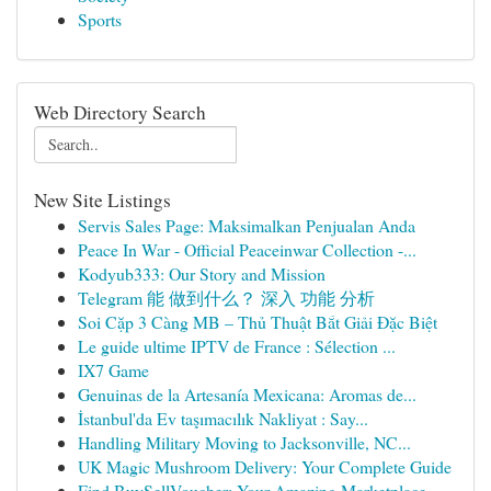
Sports
Web Directory Search
New Site Listings
Servis Sales Page: Maksimalkan Penjualan Anda
Peace In War - Official Peaceinwar Collection -...
Kodyub333: Our Story and Mission
Telegram 能 做到什么？ 深入 功能 分析
Soi Cặp 3 Càng MB – Thủ Thuật Bắt Giải Đặc Biệt
Le guide ultime IPTV de France : Sélection ...
IX7 Game
Genuinas de la Artesanía Mexicana: Aromas de...
İstanbul'da Ev taşımacılık Nakliyat : Say...
Handling Military Moving to Jacksonville, NC...
UK Magic Mushroom Delivery: Your Complete Guide
Find BuySellVoucher: Your Amazing Marketplace...