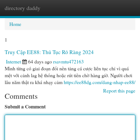
directory daddy
Togg
navi
Home
1
Truy Cập EE88: Thủ Tục Rõ Ràng 2024
Internet
64 days ago
rsavmtu472163
Mình từng có giai đoạn đổi nền tảng cá cược liên tục chỉ vì quá
mệt với cảnh lag hệ thống hoặc rút tiền chờ hàng giờ. Người chơi
lâu năm thật ra khá nhạy cảm
https://ee88dg.com/dang-nhap-ee88/
Report this page
Comments
Submit a Comment