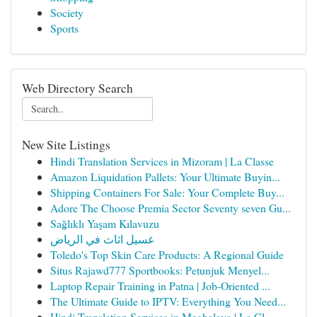
Society
Sports
Web Directory Search
New Site Listings
Hindi Translation Services in Mizoram | La Classe
Amazon Liquidation Pallets: Your Ultimate Buyin...
Shipping Containers For Sale: Your Complete Buy...
Adore The Choose Premia Sector Seventy seven Gu...
Sağlıklı Yaşam Kılavuzu
غسيل اثاث في الرياض
Toledo's Top Skin Care Products: A Regional Guide
Situs Rajawd777 Sportbooks: Petunjuk Menyel...
Laptop Repair Training in Patna | Job-Oriented ...
The Ultimate Guide to IPTV: Everything You Need...
Hindi Translation Services in Meghalaya | La Cl...