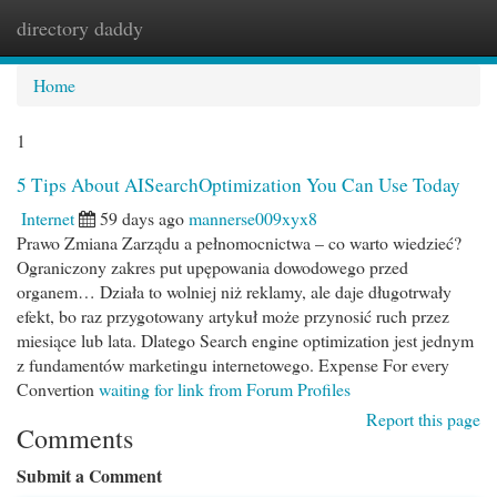
directory daddy
Togg
navi
Home
1
5 Tips About AISearchOptimization You Can Use Today
Internet
59 days ago
mannerse009xyx8
Prawo Zmiana Zarządu a pełnomocnictwa – co warto wiedzieć?
Ograniczony zakres put upępowania dowodowego przed
organem… Działa to wolniej niż reklamy, ale daje długotrwały
efekt, bo raz przygotowany artykuł może przynosić ruch przez
miesiące lub lata. Dlatego Search engine optimization jest jednym
z fundamentów marketingu internetowego. Expense For every
Convertion
waiting for link from Forum Profiles
Report this page
Comments
Submit a Comment