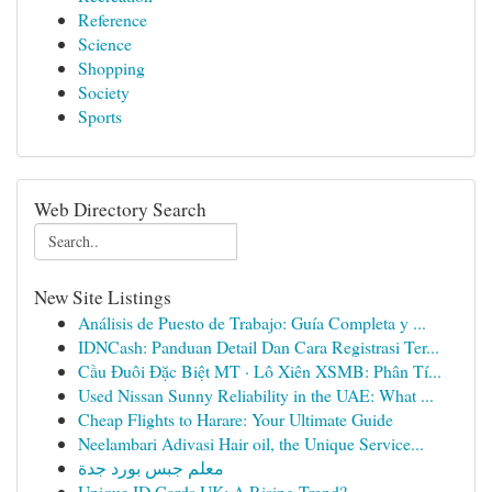
Reference
Science
Shopping
Society
Sports
Web Directory Search
New Site Listings
Análisis de Puesto de Trabajo: Guía Completa y ...
IDNCash: Panduan Detail Dan Cara Registrasi Ter...
Cầu Đuôi Đặc Biệt MT · Lô Xiên XSMB: Phân Tí...
Used Nissan Sunny Reliability in the UAE: What ...
Cheap Flights to Harare: Your Ultimate Guide
Neelambari Adivasi Hair oil, the Unique Service...
معلم جبس بورد جدة
Unique ID Cards UK: A Rising Trend?