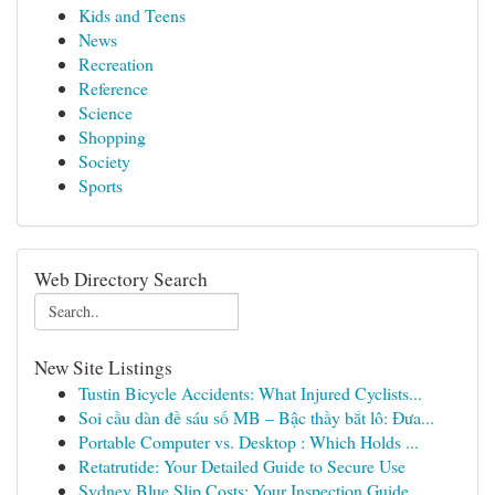
Kids and Teens
News
Recreation
Reference
Science
Shopping
Society
Sports
Web Directory Search
New Site Listings
Tustin Bicycle Accidents: What Injured Cyclists...
Soi cầu dàn đề sáu số MB – Bậc thầy bắt lô: Đưa...
Portable Computer vs. Desktop : Which Holds ...
Retatrutide: Your Detailed Guide to Secure Use
Sydney Blue Slip Costs: Your Inspection Guide