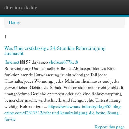
directory daddy
Togg
navi
Home
1
Was Eine erstklassige 24-Stunden-Rohrreinigung
ausmacht
Internet
57 days ago
chelseai677kct8
Rohrreinigung Und schnelle Hilfe bei Abflussproblemen Eine
funktionierende Entwässerung ist ein wichtiger Teil jedes
Haushalts, jeder Wohnung, jedes Mehrfamilienhauses und jedes
gewerblichen Gebäudes. Sobald Wasser nicht mehr richtig abläuft,
unangenehme Gerüche entstehen oder sich eine Rohrverstopfung
bemerkbar macht, wird schnelle und fachgerechte Unterstützung
wichtig. Rohrreinigun...
https://reviewmax-industryblog355.blog-
ezine.com/42317512/rohr-und-kanalreinigung-die-beste-lösung-
für-sie
Report this page