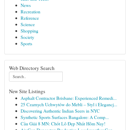
News
Recreation
Reference
Science
Shopping
Society
Sports
Web Directory Search
New Site Listings
Asphalt Contractor Brisbane: Experienced Remedi...
25 Czarnych Uchwytów do Mebli – Styl i Elegancj...
Discovering Authentic Indian Seers in NYC
Synthetic Sports Surfaces Bangalore: A Comp...
Cầu Giải 8 MN: Chốt Lô Đẹp Nhất Hôm Nay!
Air Con Doncaster: Productive Local weather Con...