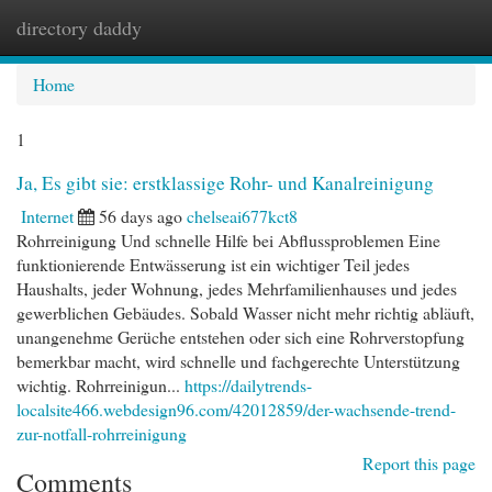
directory daddy
Togg
navi
Home
1
Ja, Es gibt sie: erstklassige Rohr- und Kanalreinigung
Internet
56 days ago
chelseai677kct8
Rohrreinigung Und schnelle Hilfe bei Abflussproblemen Eine
funktionierende Entwässerung ist ein wichtiger Teil jedes
Haushalts, jeder Wohnung, jedes Mehrfamilienhauses und jedes
gewerblichen Gebäudes. Sobald Wasser nicht mehr richtig abläuft,
unangenehme Gerüche entstehen oder sich eine Rohrverstopfung
bemerkbar macht, wird schnelle und fachgerechte Unterstützung
wichtig. Rohrreinigun...
https://dailytrends-
localsite466.webdesign96.com/42012859/der-wachsende-trend-
zur-notfall-rohrreinigung
Report this page
Comments