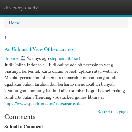
directory daddy
Togg
navi
Home
1
An Unbiased View Of live casino
Internet
50 days ago
stephenu863rai1
Judi Online Indonesia - Judi online adalah permainan yang
biasanya berbentuk kartu dalam sebuah aplikasi atau website.
Melalui permainan ini, pemain menaruh jaminan uang untuk
dijadikan bahan taruhan dan berharap mendapatkan banyak
keuntungan. lampung kaltim kalbar sumbar bogor bekaci malang
surakarta batam Trending ‹ A stacked games library is
https://www.speedrun.com/users/astrosolot
Report this page
Comments
Submit a Comment