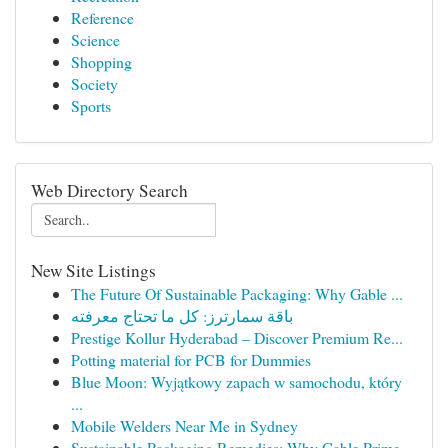
Reference
Science
Shopping
Society
Sports
Web Directory Search
New Site Listings
The Future Of Sustainable Packaging: Why Gable ...
باقة سمارترز: كل ما تحتاج معرفته
Prestige Kollur Hyderabad – Discover Premium Re...
Potting material for PCB for Dummies
Blue Moon: Wyjątkowy zapach w samochodu, który
...
Mobile Welders Near Me in Sydney
Sustainable Packaging Remedies: Why Gable Prime...