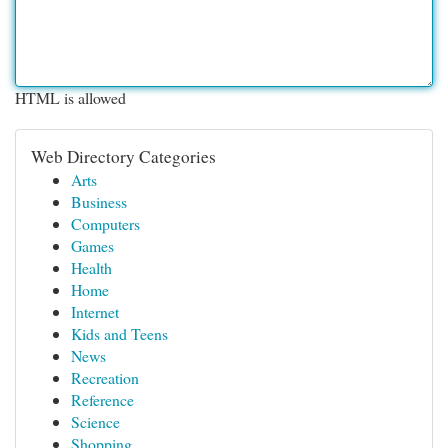
HTML is allowed
Web Directory Categories
Arts
Business
Computers
Games
Health
Home
Internet
Kids and Teens
News
Recreation
Reference
Science
Shopping