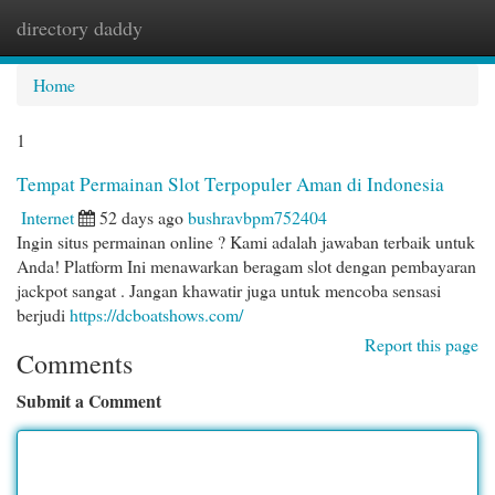
directory daddy
Togg
navi
Home
1
Tempat Permainan Slot Terpopuler Aman di Indonesia
Internet
52 days ago
bushravbpm752404
Ingin situs permainan online ? Kami adalah jawaban terbaik untuk
Anda! Platform Ini menawarkan beragam slot dengan pembayaran
jackpot sangat . Jangan khawatir juga untuk mencoba sensasi
berjudi
https://dcboatshows.com/
Report this page
Comments
Submit a Comment