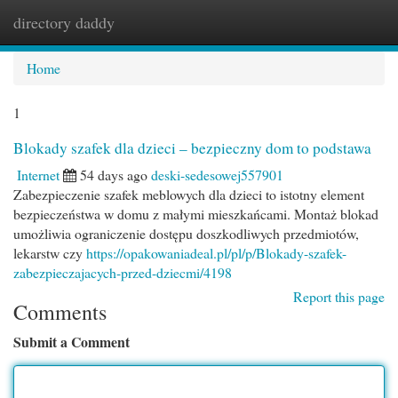
directory daddy
Togg
navi
Home
1
Blokady szafek dla dzieci – bezpieczny dom to podstawa
Internet
54 days ago
deski-sedesowej557901
Zabezpieczenie szafek meblowych dla dzieci to istotny element
bezpieczeństwa w domu z małymi mieszkańcami. Montaż blokad
umożliwia ograniczenie dostępu doszkodliwych przedmiotów,
lekarstw czy
https://opakowaniadeal.pl/pl/p/Blokady-szafek-
zabezpieczajacych-przed-dziecmi/4198
Report this page
Comments
Submit a Comment