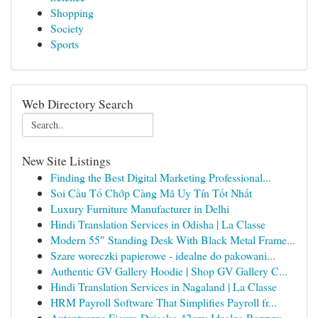
Shopping
Society
Sports
Web Directory Search
New Site Listings
Finding the Best Digital Marketing Professional...
Soi Cầu Tổ Chớp Càng Mã Uy Tín Tốt Nhất
Luxury Furniture Manufacturer in Delhi
Hindi Translation Services in Odisha | La Classe
Modern 55″ Standing Desk With Black Metal Frame...
Szare woreczki papierowe - idealne do pakowani...
Authentic GV Gallery Hoodie | Shop GV Gallery C...
Hindi Translation Services in Nagaland | La Classe
HRM Payroll Software That Simplifies Payroll fr...
Autentyczna Figura Dziecko 42cm: Idealna Rozryw...