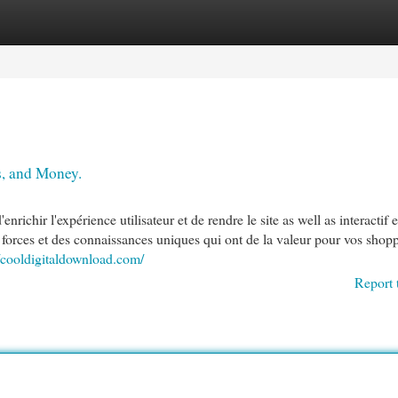
egories
Register
Login
s, and Money.
richir l'expérience utilisateur et de rendre le site as well as interactif e
s forces et des connaissances uniques qui ont de la valeur pour vos shop
//cooldigitaldownload.com/
Report 