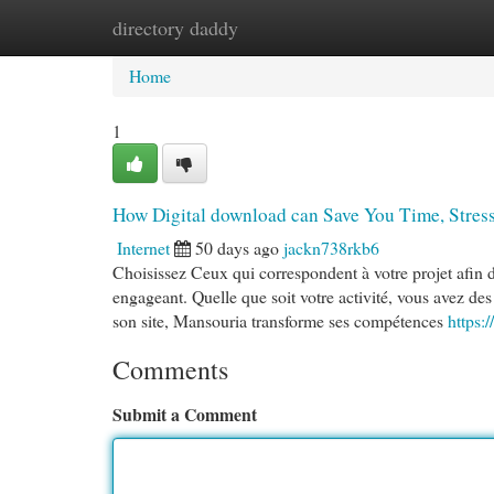
directory daddy
Home
New Site Listings
Add Site
Cat
Home
1
How Digital download can Save You Time, Stres
Internet
50 days ago
jackn738rkb6
Choisissez Ceux qui correspondent à votre projet afin d'en
engageant. Quelle que soit votre activité, vous avez de
son site, Mansouria transforme ses compétences
https:
Comments
Submit a Comment