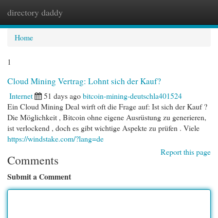
directory daddy
Togg
navi
Home
1
Cloud Mining Vertrag: Lohnt sich der Kauf?
Internet
51 days ago
bitcoin-mining-deutschla401524
Ein Cloud Mining Deal wirft oft die Frage auf: Ist sich der Kauf ?
Die Möglichkeit , Bitcoin ohne eigene Ausrüstung zu generieren,
ist verlockend , doch es gibt wichtige Aspekte zu prüfen . Viele
https://windstake.com/?lang=de
Report this page
Comments
Submit a Comment