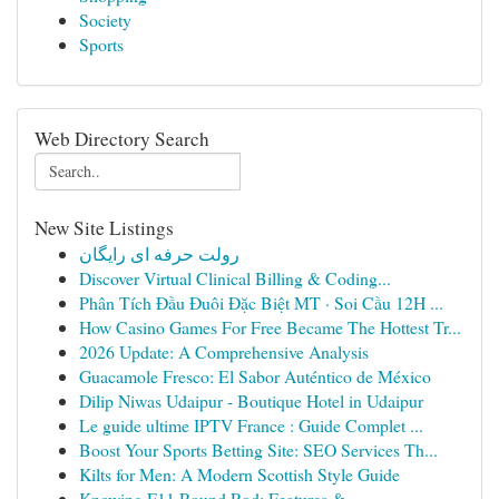
Society
Sports
Web Directory Search
New Site Listings
رولت حرفه ای رایگان
Discover Virtual Clinical Billing & Coding...
Phân Tích Đầu Đuôi Đặc Biệt MT · Soi Cầu 12H ...
How Casino Games For Free Became The Hottest Tr...
2026 Update: A Comprehensive Analysis
Guacamole Fresco: El Sabor Auténtico de México
Dilip Niwas Udaipur - Boutique Hotel in Udaipur
Le guide ultime IPTV France : Guide Complet ...
Boost Your Sports Betting Site: SEO Services Th...
Kilts for Men: A Modern Scottish Style Guide
Knowing F11 Round Rod: Features &