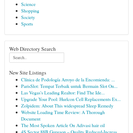
Science
Shopping
Society
Sports
Web Directory Search
New Site Listings
Clínica de Podología Arroyo de la Encomienda: ...
ParisSlot: Tempat Terbaik untuk Bermain Slot On...
Las Vegas's Leading Realtor: Find The Ide...
Upgrade Your Pool: Hurlcon Cell Replacements Ex...
Zolpidem: About This widespread Sleep Remedy
Website Loading Time Review: A Thorough
Document
The Most Spoken Article On Adivasi hair oil
4S Sector 88B Gurgaon – Quality Reduced-Increas...