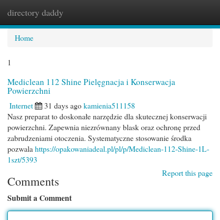
directory daddy
Togg
navi
Home
1
Mediclean 112 Shine Pielęgnacja i Konserwacja
Powierzchni
Internet
31 days ago
kamienia511158
Nasz preparat to doskonałe narzędzie dla skutecznej konserwacji
powierzchni. Zapewnia niezrównany blask oraz ochronę przed
zabrudzeniami otoczenia. Systematyczne stosowanie środka
pozwala
https://opakowaniadeal.pl/pl/p/Mediclean-112-Shine-1L-
1szt/5393
Report this page
Comments
Submit a Comment