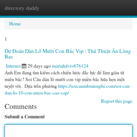
directory daddy
Togg
navi
Home
1
Dự Đoán Dàn Lô Mười Con Bắc Vip : Thủ Thuật Ăn Lòng
Bạc
Internet
29 days ago
mariahdviv676124
Anh Em đang tìm kiếm cách chiến lược đắc lực để làm giàu từ
miền bắc? Soi Cầu dàn lô mười con vip miền bắc hứa hẹn một
tuyệt vời . Dựa trên phương
https://soicaumbmienphi.com/soi-cau-
dan-lo-10-con-mien-bac-cao-cap/
Report this page
Comments
Submit a Comment