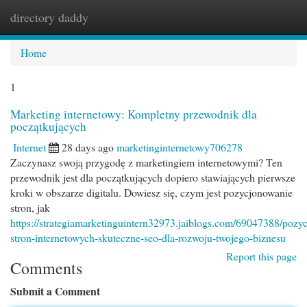
directory daddy
Togg
navi
Home
1
Marketing internetowy: Kompletny przewodnik dla
początkujących
Internet
28 days ago
marketinginternetowy706278
Zaczynasz swoją przygodę z marketingiem internetowymi? Ten
przewodnik jest dla początkujących dopiero stawiających pierwsze
kroki w obszarze digitalu. Dowiesz się, czym jest pozycjonowanie
stron, jak
https://strategiamarketinguintern32973.jaiblogs.com/69047388/pozy
stron-internetowych-skuteczne-seo-dla-rozwoju-twojego-biznesu
Report this page
Comments
Submit a Comment