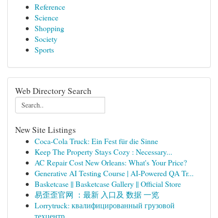
Reference
Science
Shopping
Society
Sports
Web Directory Search
New Site Listings
Coca-Cola Truck: Ein Fest für die Sinne
Keep The Property Stays Cozy : Necessary...
AC Repair Cost New Orleans: What's Your Price?
Generative AI Testing Course | AI-Powered QA Tr...
Basketcase || Basketcase Gallery || Official Store
易歪歪官网 ：最新 入口及 数据 一览
Lorrytruck: квалифицированный грузовой
техцентр...