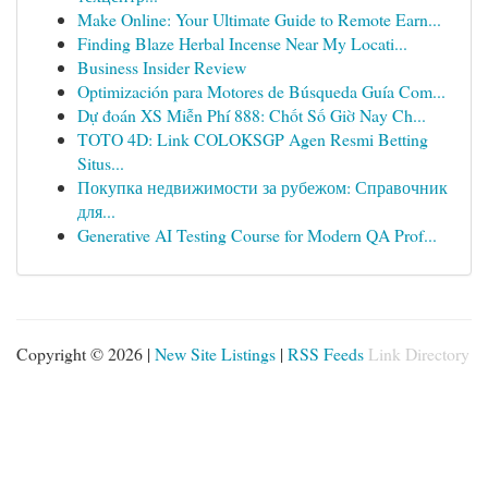
Make Online: Your Ultimate Guide to Remote Earn...
Finding Blaze Herbal Incense Near My Locati...
Business Insider Review
Optimización para Motores de Búsqueda Guía Com...
Dự đoán XS Miễn Phí 888: Chốt Số Giờ Nay Ch...
TOTO 4D: Link COLOKSGP Agen Resmi Betting
Situs...
Покупка недвижимости за рубежом: Справочник
для...
Generative AI Testing Course for Modern QA Prof...
Copyright © 2026 |
New Site Listings
|
RSS Feeds
Link Directory