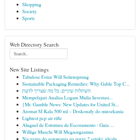
Shopping
Society
Sports
Web Directory Search
New Site Listings
Tabulose Fotze Will Seitensprung
Sustainable Packaging Remedies: Why Gable Top C...
השתלות שיניים: כל מה שצריך לדעת
Mempelajari Analisa Logam Mulia Investasi...
{Mr. Gamble News: New Updates for United St...
Aromat SI Kala 500 ml – Doskonały do mieszkania
Lightest pcp air rifle
Aluguel de Estrutura de Escoramento : Guia ...
Willige Muschi Will Megaorgasmus
Naczynia do gotowania na parze 2 sztuki: idealn...