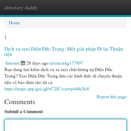
directory daddy
Togg
navi
Home
1
Dịch vụ taxi Điện Đức Trọng: Một giải pháp Đi lại Thuận
tiện
Internet
28 days ago
taxiinctrng177897
Bạn đang tìm kiếm dịch vụ xe taxi chất lượng tại Điện Đức
Trọng? Taxi Điện Đức Trọng đưa các hình thức di chuyển thuận
tiện và bảo đảm cho tất cả
https://maps.app.goo.gl/vC2JCooewpi46kXo8
Report this page
Comments
Submit a Comment