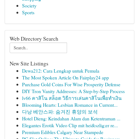
Society
Sports
Web Directory Search
New Site Listings
Dewa212: Cara Lengkap untuk Pemula
The Most Spoken Article On Fairplay24 app
Purchase Gold Coins For Wise Prosperity Defense
DIY Tron Vanity Addresses: A Step-by-Step Process
lv66 คาสิโน สล็อต วิธีการเล่นคาสิโนเพื่อทำเงิน
Blooming Hearts: Lesbian Romance in Current...
다낭 베안스파: 숨겨진 휴양의 보석
Hotel Dieng: Keindahan Alam dan Ketentraman ...
Elegantes Erotik Video Clip mit hei&szlig;er re...
Premium Edibles Calgary Near Stampede
PG Slot Online: The Ultimate Guide for Beginners