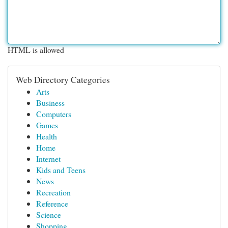
HTML is allowed
Web Directory Categories
Arts
Business
Computers
Games
Health
Home
Internet
Kids and Teens
News
Recreation
Reference
Science
Shopping