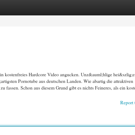
egories
Register
Login
in kostenfreies Hardcore Video angucken. Unz&auml;hlige hei&szlig;e
artigsten Pornotube aus deutschen Landen. Wie abartig die attraktiven
zu fassen. Schon aus diesem Grund gibt es nichts Feineres, als ein kost
Report 