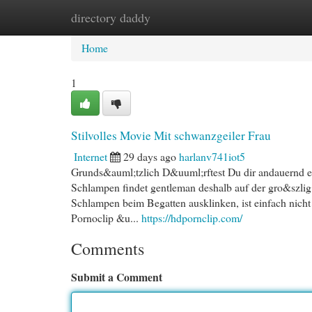
directory daddy
Home
New Site Listings
Add Site
Cat
Home
1
Stilvolles Movie Mit schwanzgeiler Frau
Internet
29 days ago
harlanv741iot5
Grunds&auml;tzlich D&uuml;rftest Du dir andauernd e
Schlampen findet gentleman deshalb auf der gro&szlig;
Schlampen beim Begatten ausklinken, ist einfach nicht 
Pornoclip &u...
https://hdpornclip.com/
Comments
Submit a Comment