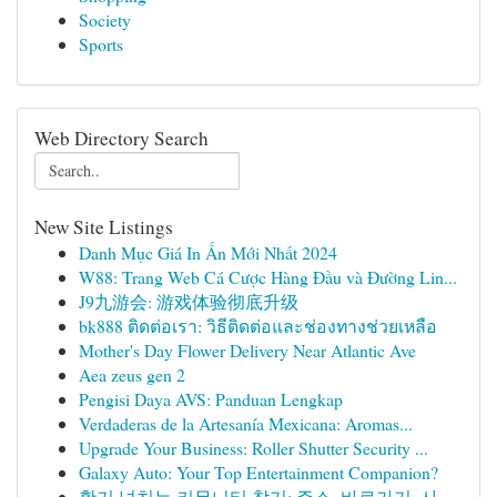
Society
Sports
Web Directory Search
New Site Listings
Danh Mục Giá In Ấn Mới Nhất 2024
W88: Trang Web Cá Cược Hàng Đầu và Đường Lin...
J9九游会: 游戏体验彻底升级
bk888 ติดต่อเรา: วิธีติดต่อและช่องทางช่วยเหลือ
Mother's Day Flower Delivery Near Atlantic Ave
Aea zeus gen 2
Pengisi Daya AVS: Panduan Lengkap
Verdaderas de la Artesanía Mexicana: Aromas...
Upgrade Your Business: Roller Shutter Security ...
Galaxy Auto: Your Top Entertainment Companion?
활기 넘치는 커뮤니티 찾기: 주소, 바로가기, 사