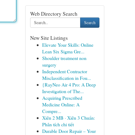
Web Directory Search
Search
New Site Listings
Elevate Your Skills: Online
Lean Six Sigma Gre...
Shoulder treatment non
surgery
Independent Contractor
Misclassification in Fou...
{RayNeo Air 4 Pro: A Deep
Investigation of The...
Acquiring Prescribed
Medicine Online: A
Compre...
Xiên 2 MB · Xiên 3 Chuẩn:
Phân tích chi tiết
Durable Door Repair – Your