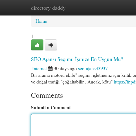
directory daddy
Home
New Site Listings
Add Site
Cat
Home
1
SEO Ajansı Seçimi: İşinize En Uygun Mu?
Internet
30 days ago
seo-ajans339371
Bir arama motoru ekibi" seçimi, işletmeniz için kritik 
ve doğal trafiği "çoğaltabilir . Ancak, kötü"
https://fnp
Comments
Submit a Comment