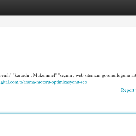
egories
Register
Login
önemli" "karardır . Mükemmel" "seçimi , web sitenizin görünürlüğünü artı
digital.com.tr/arama-motoru-optimizasyonu-seo
Report 