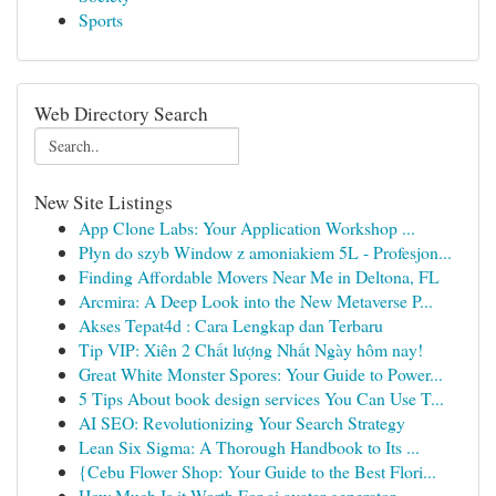
Sports
Web Directory Search
New Site Listings
App Clone Labs: Your Application Workshop ...
Płyn do szyb Window z amoniakiem 5L - Profesjon...
Finding Affordable Movers Near Me in Deltona, FL
Arcmira: A Deep Look into the New Metaverse P...
Akses Tepat4d : Cara Lengkap dan Terbaru
Tip VIP: Xiên 2 Chất lượng Nhất Ngày hôm nay!
Great White Monster Spores: Your Guide to Power...
5 Tips About book design services You Can Use T...
AI SEO: Revolutionizing Your Search Strategy
Lean Six Sigma: A Thorough Handbook to Its ...
{Cebu Flower Shop: Your Guide to the Best Flori...
How Much Is it Worth For ai avatar generator