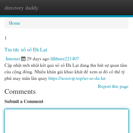
directory daddy
Togg
navi
Home
1
Tin tức xổ số Đà Lạt
Internet
29 days ago
lillihnrz221407
Cập nhật mới nhất kết quả xổ số Đà Lạt đang thu hút sự quan tâm
của cộng đồng. Nhiều khán giả khao khát để xem ai đó có thể tỷ
phú may mắn lần quay
https://xosovip.top/xo-so-da-lat
Report this page
Comments
Submit a Comment